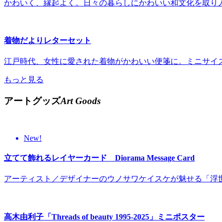
かわいく、縁起よく。日々の暮らしにかわいい和文化を取り
着物だよりレターセット
江戸時代、女性に愛された着物がかわいい便箋に。ミニサイ
もっと見る
アートグッズ
Art Goods
New!
立てて飾れるレイヤーカード Diorama Message Card
アーティスト／デザイナーのウノサワケイスケが魅せる「浮
高木由利子「Threads of beauty 1995-2025」ミニポスター