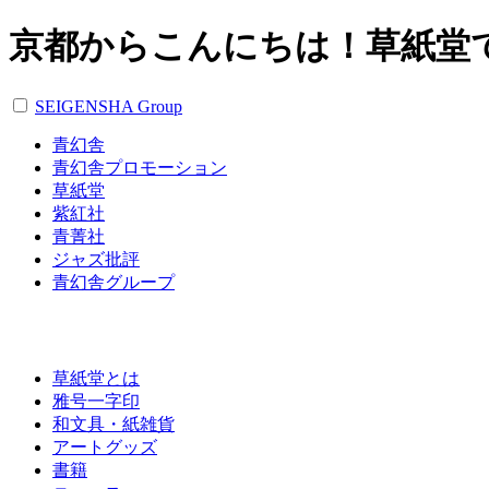
京都からこんにちは！草紙堂
SEIGENSHA Group
青幻舎
青幻舎プロモーション
草紙堂
紫紅社
青菁社
ジャズ批評
青幻舎グループ
草紙堂とは
雅号一字印
和文具・紙雑貨
アートグッズ
書籍