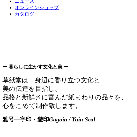
ニュース
オンラインショップ
カタログ
ー 暮らしに生かす文化と美 ー
草紙堂は、身辺に香り立つ文化と
美の伝達を目指し、
品格と新鮮さに富んだ紙まわりの品々を、
心をこめて制作致します。
雅号一字印・遊印
Gagoin / Yuin Seal