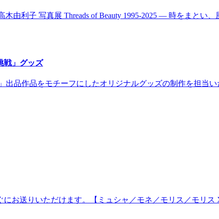
unkamura 高木由利子 写真展 Threads of Beauty 1995‐
挑戦」グッズ
戦」出品作品をモチーフにしたオリジナルグッズの制作を担当い
にお送りいただけます。【ミュシャ／モネ／モリス／モリス X