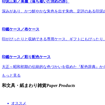
印泥三彩／美麗（落ち着いた渋めの赤）
深みがあり、かつ鮮やかな朱色を出す朱肉。定評のある印泥
印鑑ケース／布ケース
印がぴったりと収納できる専用ケース。ギフトにもぴったり
印鑑ケース／彩り配色ケース
大正～昭和初期の伝統的な色づかいを収めた『配色辞典』か
もっと見る
和文具・紙まわり雑貨
Paper Products
オススメ