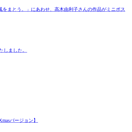
2025 ― 時をまとい、風をまとう。」にあわせ、高木由利子さんの作品がミニポス
たしました。
masバージョン】