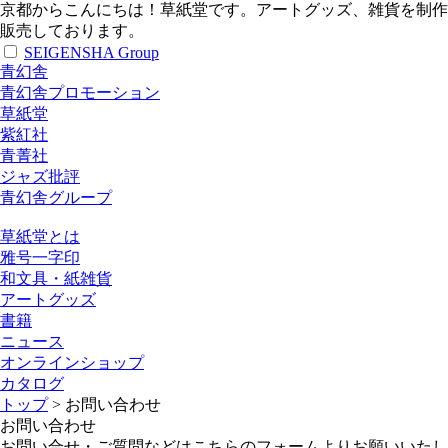
京都からこんにちは！草紙堂です。アートグッズ、雑貨を制作
販売しております。
SEIGENSHA Group
青幻舎
青幻舎プロモーション
草紙堂
紫紅社
青菁社
ジャズ批評
青幻舎グループ
草紙堂とは
雅号一字印
和文具・紙雑貨
アートグッズ
書籍
ニュース
オンラインショップ
カタログ
トップ
>
お問い合わせ
お問い合わせ
お問い合せ・ご質問などはこちらのフォームよりお願いいたし