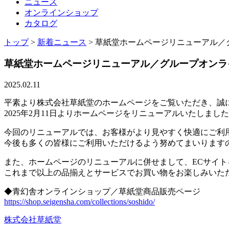
ニュース
オンラインショップ
カタログ
トップ
>
新着ニュース
>
草紙堂ホームページリニューアル／
草紙堂ホームページリニューアル／グループオンラ
2025.02.11
平素より株式会社草紙堂のホームページをご覧いただき、誠
2025年2月11日よりホームページをリニューアルいたしまし
今回のリニューアルでは、お客様がより見やすく快適にご利
今後も多くの皆様にご利用いただけるよう努めてまいります
また、ホームページのリニューアルに併せまして、ECサイ
これまで以上の品揃えとサービスでお買い物をお楽しみいた
◆青幻舎オンラインショップ／草紙堂商品販売ページ
https://shop.seigensha.com/collections/soshido/
株式会社草紙堂