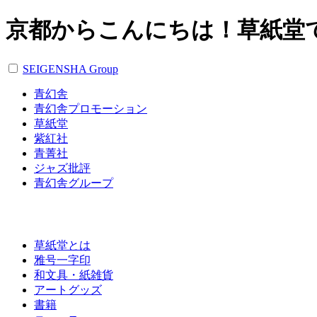
京都からこんにちは！草紙堂
SEIGENSHA Group
青幻舎
青幻舎プロモーション
草紙堂
紫紅社
青菁社
ジャズ批評
青幻舎グループ
草紙堂とは
雅号一字印
和文具・紙雑貨
アートグッズ
書籍