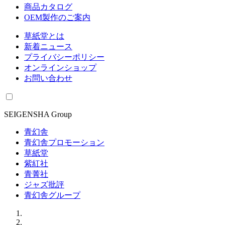
商品カタログ
OEM製作のご案内
草紙堂とは
新着ニュース
プライバシーポリシー
オンラインショップ
お問い合わせ
SEIGENSHA Group
青幻舎
青幻舎プロモーション
草紙堂
紫紅社
青菁社
ジャズ批評
青幻舎グループ