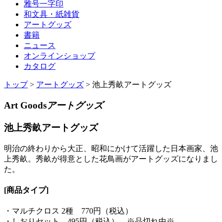
雅号一字印
和文具・紙雑貨
アートグッズ
書籍
ニュース
オンラインショップ
カタログ
トップ
>
アートグッズ
>
池上秀畝アートグッズ
Art Goods
アートグッズ
池上秀畝アートグッズ
明治の終わりから大正、昭和にかけて活躍した日本画家、池
上秀畝。秀畝が得意とした花鳥画がアートグッズになりまし
た。
[商品タイプ]
・マルチクロス 2種 770円（税込）
・しおりセット 495円（税込） ※品切れ中※