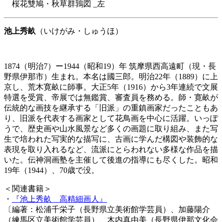
桜花雙鳩・秋草群鶉図 _左
池上秀畝
（いけがみ・しゅうほ）
1874（明治7）ー1944（昭和19）年 筑摩県西高遠町（現・長
野県伊那市）生まれ。本名は國三郎。明治22年（1889）に上
京し、荒木寛畝に師事。大正5年（1916）から3年連続で文展
特選を受賞、帝展では無鑑賞、審査員を務める。師・寛畝が
伝統的な画技を継承する「旧派」の重鎮画家だったこともあ
り、旧派を代表する画家として花鳥画を中心に活躍。いっぽ
うで、歴史画や山水風景など多くの画題に取り組み、また写
生で培われた写実的な描写に、古画に学んだ構図や装飾的な
表現を取り入れるなど、流派にとらわれない多様な作品を描
いた。伝神洞画塾を主催して後進の指導にも尽くした。昭和
19年（1944）、70歳で没。
＜関連書籍＞
・
『池上秀畝 高精細画人』
〔編著：松浦千栄子（長野県立美術館学芸員）、加藤陽介
（練馬区立美術館学芸員）、木内真由美（長野県伊那文化会