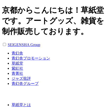
京都からこんにちは！草紙堂
です。アートグッズ、雑貨を
制作販売しております。
SEIGENSHA Group
青幻舎
青幻舎プロモーション
草紙堂
紫紅社
青菁社
ジャズ批評
青幻舎グループ
草紙堂とは