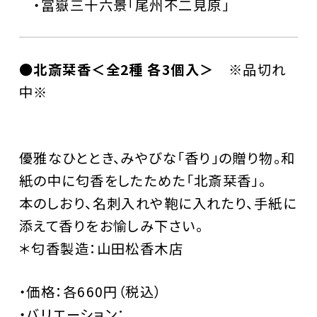
・冨嶽三十六景「尾州不二見原」
●北斎栞香＜全2種 各3個入＞
※品切れ
中※
優雅なひととき、みやびな「香り」の贈り物。和
紙の中に匂香をしたためた「北斎栞香」。
本のしおり、名刺入れや鞄に入れたり、手紙に
添えて香りをお愉しみ下さい。
＊匂香製造：山田松香木店
・価格：各660円（税込）
・バリエーション：