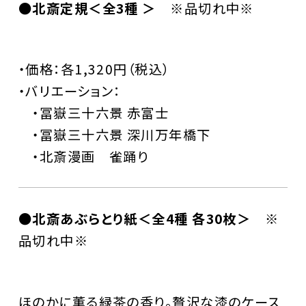
●北斎定規＜全3種 ＞
※品切れ中※
・価格：各1,320円（税込）
・バリエーション：
・冨嶽三十六景 赤富士
・冨嶽三十六景 深川万年橋下
・北斎漫画 雀踊り
●北斎あぶらとり紙＜全4種 各30枚＞
※
品切れ中※
ほのかに薫る緑茶の香り。贅沢な漆のケース